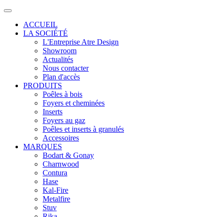
ACCUEIL
LA SOCIÉTÉ
L'Entreprise Atre Design
Showroom
Actualités
Nous contacter
Plan d'accès
PRODUITS
Poêles à bois
Foyers et cheminées
Inserts
Foyers au gaz
Poêles et inserts à granulés
Accessoires
MARQUES
Bodart & Gonay
Charnwood
Contura
Hase
Kal-Fire
Metalfire
Stuv
Rika