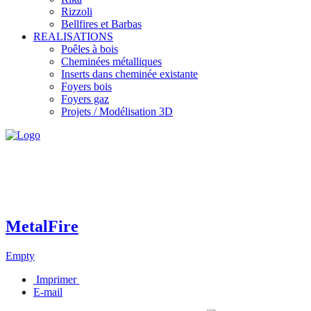
Rizzoli
Bellfires et Barbas
REALISATIONS
Poêles à bois
Cheminées métalliques
Inserts dans cheminée existante
Foyers bois
Foyers gaz
Projets / Modélisation 3D
MetalFire
Empty
Imprimer
E-mail