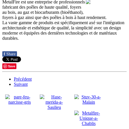
MetalFire
est une entreprise de
professionnels
fabricant des poêles
de haute
qualité,
foyers
au bois
, au gaz
et
biocarburants
(
bioéthanol)
,
foyers à gaz
ainsi
que des
poêles à bois
à haut rendement
.
La vaste gamme de
produits est
spécifiquement
axé sur l'intégration
architecturale
et esthétique
de qualité
, la simplicité
avec un design
moderne
et
équipées des dernières
technologies et
de matériaux
durables.
f
Share
Save
Précédent
Suivant