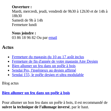
Ouverture :
Mardi, mercredi, jeudi, vendredi de 9h30 à 12h30 et de 14h à
18h30
Samedi de 9h à 14h
Fermeture lundi
Nous joindre :
03 86 18 96 82
Ou par
email
Actus
Fermeture du magasin du 10 au 17 août inclus
Fermeture de fin d'année de votre magasin Atre Design
Bien allumer un feu dans un poêle à bois
Sendai Pro, l'ingénieux au design affirmé
Sendai 155, le poêle design et ultra modulable
Blog actus
Bien allumer un feu dans un poêle à bois
Pour allumer un bon feu dans un poêle à bois, il est recommandé de
suivre la technique de l’allumage inversé
, par le haut.