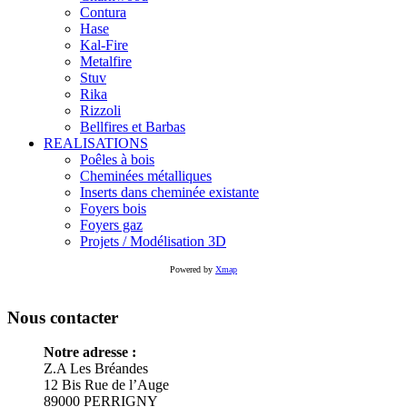
Contura
Hase
Kal-Fire
Metalfire
Stuv
Rika
Rizzoli
Bellfires et Barbas
REALISATIONS
Poêles à bois
Cheminées métalliques
Inserts dans cheminée existante
Foyers bois
Foyers gaz
Projets / Modélisation 3D
Powered by
Xmap
Nous contacter
Notre adresse :
Z.A Les Bréandes
12 Bis Rue de l’Auge
89000
PERRIGNY