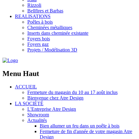
Rizzoli
Bellfires et Barbas
REALISATIONS
Poêles à bois
Cheminées métalliques
Inserts dans cheminée existante
Foyers bois
Foyers gaz
Projets / Modélisation 3D
Menu Haut
ACCUEIL
Fermeture du magasin du 10 au 17 août inclus
Bienvenue chez Atre Design
LA SOCIÉTÉ
L'Entreprise Atre Design
Showroom
Actualités
Bien allumer un feu dans un poêle à bois
Fermeture de fin d'année de votre magasin Atre
Design