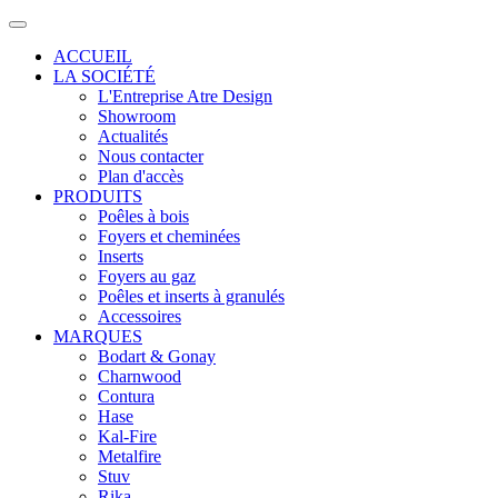
ACCUEIL
LA SOCIÉTÉ
L'Entreprise Atre Design
Showroom
Actualités
Nous contacter
Plan d'accès
PRODUITS
Poêles à bois
Foyers et cheminées
Inserts
Foyers au gaz
Poêles et inserts à granulés
Accessoires
MARQUES
Bodart & Gonay
Charnwood
Contura
Hase
Kal-Fire
Metalfire
Stuv
Rika