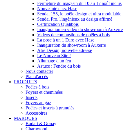
Fermeture du magasin du 10 au 17 août inclus
Nouveauté chez Hase
Sendai 155, le poêle design et ultra modulable
Sendai Pro, l'ingénieux au design affirmé
Certification Qualibois
Inauguration en vidéo du showroom à Auxerre
Videos de combustions de poêles à bois
La pose à un 1 Euro avec Hase
Inauguration du showroom à Auxerre
Atre Design, nouvelle adresse
Le Nouveau Site !
Allumage d'un feu
Astuce : Fendre du bois
Nous contacter
Plan d'accès
PRODUITS
Poêles à bois
Foyers et cheminées
Inserts
Foyers au gaz
Poêles et inserts à granulés
Accessoires
MARQUES
Bodart & Gonay
Charnwood