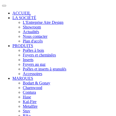
ACCUEIL
LA SOCIÉTÉ
L'Entreprise Atre Design
Showroom
Actualités
Nous contacter
Plan d'accès
PRODUITS
Poêles à bois
Foyers et cheminées
Inserts
Foyers au gaz
Poêles et inserts à granulés
Accessoires
MARQUES
Bodart & Gonay
Charnwood
Contura
Hase
Kal-Fire
Metalfire
Stuv
Rika