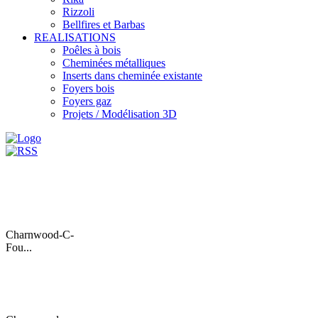
Rizzoli
Bellfires et Barbas
REALISATIONS
Poêles à bois
Cheminées métalliques
Inserts dans cheminée existante
Foyers bois
Foyers gaz
Projets / Modélisation 3D
Charnwood-C-
Fou...