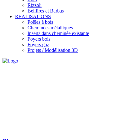
Rizzoli
Bellfires et Barbas
REALISATIONS
Poêles à bois
Cheminées métalliques
Inserts dans cheminée existante
Foyers bois
Foyers gaz
Projets / Modélisation 3D