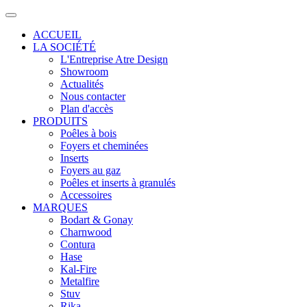
ACCUEIL
LA SOCIÉTÉ
L'Entreprise Atre Design
Showroom
Actualités
Nous contacter
Plan d'accès
PRODUITS
Poêles à bois
Foyers et cheminées
Inserts
Foyers au gaz
Poêles et inserts à granulés
Accessoires
MARQUES
Bodart & Gonay
Charnwood
Contura
Hase
Kal-Fire
Metalfire
Stuv
Rika